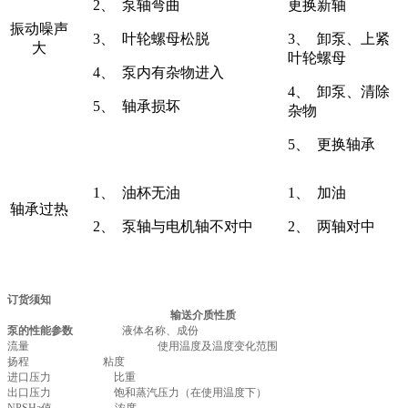
2、 泵轴弯曲
更换新轴
振动噪声
3、 叶轮螺母松脱
3、 卸泵、上紧
大
叶轮螺母
4、 泵内有杂物进入
4、 卸泵、清除
5、 轴承损坏
杂物
5、 更换轴承
1、 油杯无油
1、 加油
轴承过热
2、 泵轴与电机轴不对中
2、 两轴对中
订货须知
输送介质性质
泵的性能参数
液体名称、成份
流量 使用温度及温度变化范围
扬程 粘度
进口压力 比重
出口压力 饱和蒸汽压力（在使用温度下）