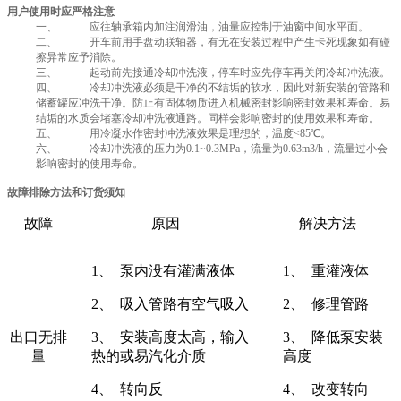
用户使用时应严格注意
一、 应往轴承箱内加注润滑油，油量应控制于油窗中间水平面。
二、 开车前用手盘动联轴器，有无在安装过程中产生卡死现象如有碰
擦异常应予消除。
三、 起动前先接通冷却冲洗液，停车时应先停车再关闭冷却冲洗液。
四、 冷却冲洗液必须是干净的不结垢的软水，因此对新安装的管路和
储蓄罐应冲洗干净。防止有固体物质进入机械密封影响密封效果和寿命。易
结垢的水质会堵塞冷却冲洗液通路。同样会影响密封的使用效果和寿命。
五、 用冷凝水作密封冲洗液效果是理想的，温度<85℃。
六、 冷却冲洗液的压力为0.1~0.3MPa，流量为0.63m3/h，流量过小会
影响密封的使用寿命。
故障排除方法和订货须知
故障
原因
解决方法
1、 泵内没有灌满液体
1、 重灌液体
2、 吸入管路有空气吸入
2、 修理管路
出口无排
3、 安装高度太高，输入
3、 降低泵安装
量
热的或易汽化介质
高度
4、 转向反
4、 改变转向