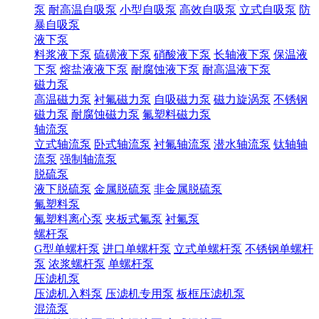
泵
耐高温自吸泵
小型自吸泵
高效自吸泵
立式自吸泵
防
暴自吸泵
液下泵
料浆液下泵
硫磺液下泵
硝酸液下泵
长轴液下泵
保温液
下泵
熔盐液液下泵
耐腐蚀液下泵
耐高温液下泵
磁力泵
高温磁力泵
衬氟磁力泵
自吸磁力泵
磁力旋涡泵
不锈钢
磁力泵
耐腐蚀磁力泵
氟塑料磁力泵
轴流泵
立式轴流泵
卧式轴流泵
衬氟轴流泵
潜水轴流泵
钛轴轴
流泵
强制轴流泵
脱硫泵
液下脱硫泵
金属脱硫泵
非金属脱硫泵
氟塑料泵
氟塑料离心泵
夹板式氟泵
衬氟泵
螺杆泵
G型单螺杆泵
进口单螺杆泵
立式单螺杆泵
不锈钢单螺杆
泵
浓浆螺杆泵
单螺杆泵
压滤机泵
压滤机入料泵
压滤机专用泵
板框压滤机泵
混流泵