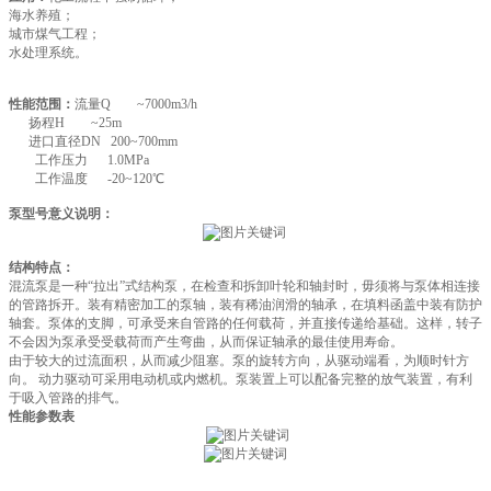
海水养殖；
城市煤气工程；
水处理系统。
性能范围：
流量Q ~7000m3/h
扬程H ~25m
进口直径DN 200~700mm
工作压力 1.0MPa
工作温度 -20~120℃
泵型号意义说明：
结构特点：
混流泵是一种“拉出”式结构泵，在检查和拆卸叶轮和轴封时，毋须将与泵体相连接
的管路拆开。装有精密加工的泵轴，装有稀油润滑的轴承，在填料函盖中装有防护
轴套。泵体的支脚，可承受来自管路的任何载荷，并直接传递给基础。这样，转子
不会因为泵承受受载荷而产生弯曲，从而保证轴承的最佳使用寿命。
由于较大的过流面积，从而减少阻塞。泵的旋转方向，从驱动端看，为顺时针方
向。 动力驱动可采用电动机或内燃机。泵装置上可以配备完整的放气装置，有利
于吸入管路的排气。
性能参数表