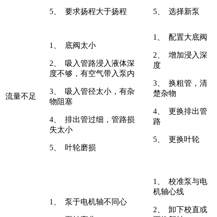
5、 要求扬程大于扬程
5、 选择新泵
1、 配置大底阀
1、 底阀太小
2、 增加浸入深
2、 吸入管路浸入液体深
度
度不够，有空气带入泵内
3、 换粗管，清
3、 吸入管径太小，有杂
楚杂物
流量不足
物阻塞
4、 更换排出管
4、 排出管过细，管路损
路
失太小
5、 更换叶轮
5、 叶轮磨损
1、 校准泵与电
机轴心线
1、 泵于电机轴不同心
2、 卸下校直或