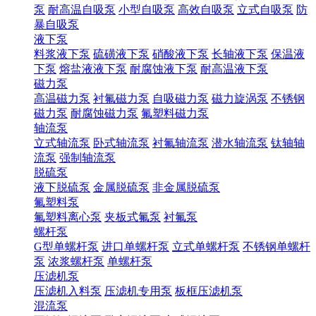
泵
耐高温自吸泵
小型自吸泵
高效自吸泵
立式自吸泵
防
暴自吸泵
液下泵
料浆液下泵
硫磺液下泵
硝酸液下泵
长轴液下泵
保温液
下泵
熔盐液液下泵
耐腐蚀液下泵
耐高温液下泵
磁力泵
高温磁力泵
衬氟磁力泵
自吸磁力泵
磁力旋涡泵
不锈钢
磁力泵
耐腐蚀磁力泵
氟塑料磁力泵
轴流泵
立式轴流泵
卧式轴流泵
衬氟轴流泵
潜水轴流泵
钛轴轴
流泵
强制轴流泵
脱硫泵
液下脱硫泵
金属脱硫泵
非金属脱硫泵
氟塑料泵
氟塑料离心泵
夹板式氟泵
衬氟泵
螺杆泵
G型单螺杆泵
进口单螺杆泵
立式单螺杆泵
不锈钢单螺杆
泵
浓浆螺杆泵
单螺杆泵
压滤机泵
压滤机入料泵
压滤机专用泵
板框压滤机泵
混流泵