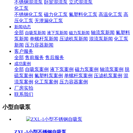
不锈钢混流泵
卧室混流泵
立式混流泵
化工泵
不锈钢化工泵
磁力化工泵
氟塑料化工泵
高温化工泵
高
压化工泵
无泄漏化工泵
新闻动态
全部
轴流泵新闻
氟塑料
自吸泵新闻
液下泵新闻
磁力泵新闻
泵新闻
单螺杆泵新闻
压滤机泵新闻
混流泵新闻
化工泵
新闻
压力容器新闻
客户服务
全部
售前服务
售后服务
成功案例
全部
自吸泵案例
液下泵案例
磁力泵案例
轴流泵案例
脱
硫泵案例
氟塑料泵案例
单螺杆泵案例
压滤机泵案例
混
流泵案例
化工泵案例
压力容器案例
厂房实拍
联系我们
小型自吸泵
ZXL-1小型不锈钢自吸泵