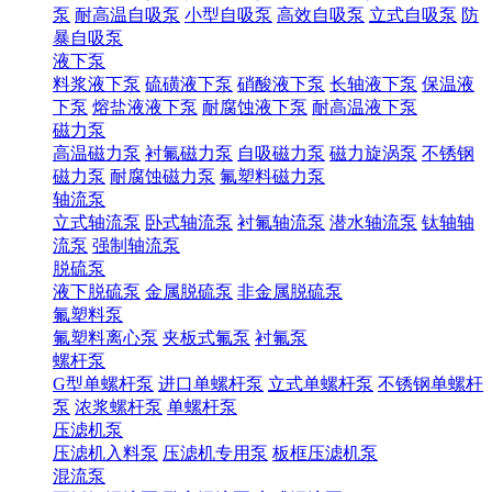
泵
耐高温自吸泵
小型自吸泵
高效自吸泵
立式自吸泵
防
暴自吸泵
液下泵
料浆液下泵
硫磺液下泵
硝酸液下泵
长轴液下泵
保温液
下泵
熔盐液液下泵
耐腐蚀液下泵
耐高温液下泵
磁力泵
高温磁力泵
衬氟磁力泵
自吸磁力泵
磁力旋涡泵
不锈钢
磁力泵
耐腐蚀磁力泵
氟塑料磁力泵
轴流泵
立式轴流泵
卧式轴流泵
衬氟轴流泵
潜水轴流泵
钛轴轴
流泵
强制轴流泵
脱硫泵
液下脱硫泵
金属脱硫泵
非金属脱硫泵
氟塑料泵
氟塑料离心泵
夹板式氟泵
衬氟泵
螺杆泵
G型单螺杆泵
进口单螺杆泵
立式单螺杆泵
不锈钢单螺杆
泵
浓浆螺杆泵
单螺杆泵
压滤机泵
压滤机入料泵
压滤机专用泵
板框压滤机泵
混流泵